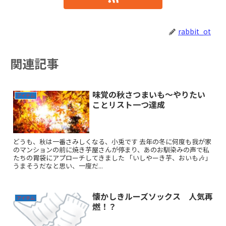
rabbit_ot
関連記事
味覚の秋さつまいも〜やりたい
アイテム
ことリスト一つ達成
どうも、秋は一番さみしくなる、小兎です 去年の冬に何度も我が家
のマンションの前に焼き芋屋さんが停まり、あのお馴染みの声で私
たちの胃袋にアプローチしてきました 「いしやーき芋、おいも🎶」
うまそうだなと思い、一度だ...
懐かしきルーズソックス 人気再
アイテム
燃！？