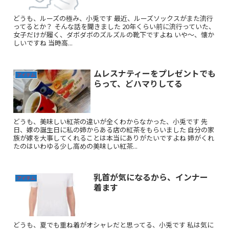
どうも、ルーズの極み、小兎です 最近、ルーズソックスがまた流行
ってるとか？ そんな話を聞きました 20年くらい前に流行っていた、
女子だけが履く、ダボダボのズルズルの靴下ですよね いや～、懐か
しいですね 当時高...
ムレスナティーをプレゼントでも
アイテム
らって、どハマりしてる
どうも、美味しい紅茶の違いが全くわからなかった、小兎です 先
日、嫁の誕生日に私の姉からある店の紅茶をもらいました 自分の家
族が嫁を大事してくれることは本当にありがたいですよね 姉がくれ
たのはいわゆる少し高めの美味しい紅茶...
乳首が気になるから、インナー
アイテム
着ます
どうも、夏でも重ね着がオシャレだと思ってる、小兎です 私は気に