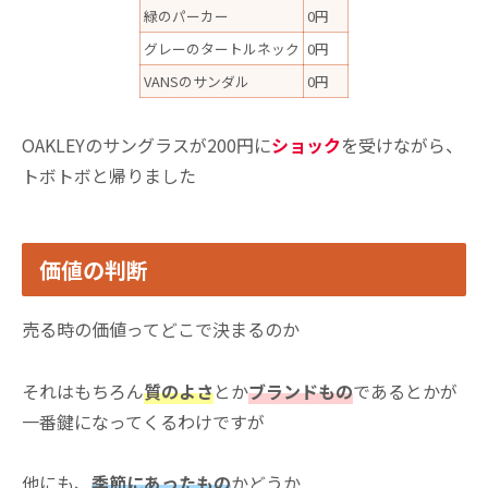
緑のパーカー
0円
グレーのタートルネック
0円
VANSのサンダル
0円
OAKLEYのサングラスが200円に
ショック
を受けながら、
トボトボと帰りました
価値の判断
売る時の価値ってどこで決まるのか
それはもちろん
質のよさ
とか
ブランドもの
であるとかが
一番鍵になってくるわけですが
他にも、
季節にあったもの
かどうか