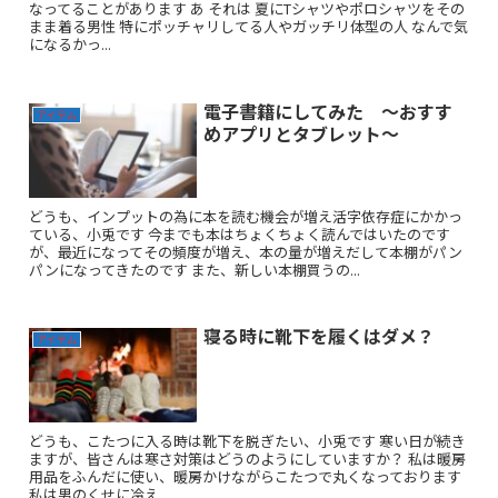
なってることがあります あ それは 夏にTシャツやポロシャツをその
まま着る男性 特にポッチャリしてる人やガッチリ体型の人 なんで気
になるかっ...
電子書籍にしてみた 〜おすす
アイテム
めアプリとタブレット〜
どうも、インプットの為に本を読む機会が増え活字依存症にかかっ
ている、小兎です 今までも本はちょくちょく読んではいたのです
が、最近になってその頻度が増え、本の量が増えだして本棚がパン
パンになってきたのです また、新しい本棚買うの...
寝る時に靴下を履くはダメ？
アイテム
どうも、こたつに入る時は靴下を脱ぎたい、小兎です 寒い日が続き
ますが、皆さんは寒さ対策はどうのようにしていますか？ 私は暖房
用品をふんだに使い、暖房かけながらこたつで丸くなっております
私は男のくせに冷え...