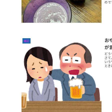
ので
お
雑記
が
どう
さて
いう
ときに