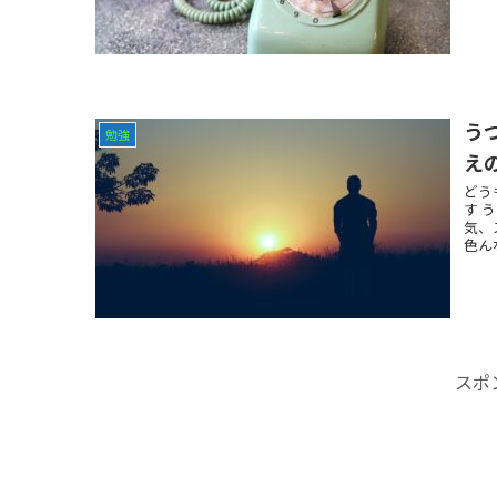
う
勉強
え
どう
す 
気、
色んな
スポ