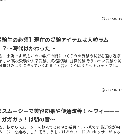
2022.02.19
受験生の必須】現在の受験アイテムは大粒ラム
！？〜時代はかわった〜
も、小兎です 私もこの30数年の間にいくらかの受験や試験を通り過ぎ
ました 高校受験や大学受験、資格試験に就職試験 そういった受験や試
願掛けのように持っていくお菓子と言えば やはりキットカットでし...
2022.02.17
のスムージーで美容効果や便通改善！〜ウィーーー
、ガガガッ！は朝の音〜
も、朝からスムージーを飲んでる爽やか系男子、小兎です 最近嫁が朝
ムージーを始めました そう、うちにはあのフードプロセッサーがある