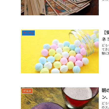
【
アイテム
ネ
どう
てき
験に
朝
グルメ
ン
どう
のス