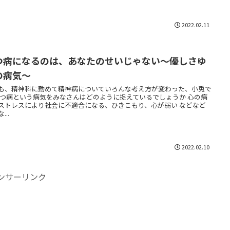
2022.02.11
つ病になるのは、あなたのせいじゃない～優しさゆ
の病気～
も、精神科に勤めて精神病についていろんな考え方が変わった、小兎で
うつ病という病気をみなさんはどのように捉えているでしょうか 心の病
ストレスにより社会に不適合になる、ひきこもり、心が弱い などなど
...
2022.02.10
ンサーリンク