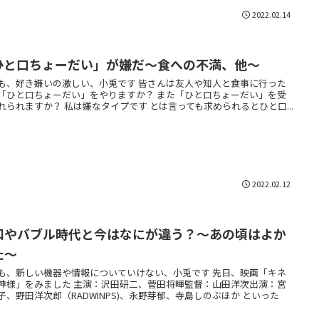
2022.02.14
ひと口ちょーだい」が嫌だ～食への不満、他～
も、好き嫌いの激しい、小兎です 皆さんは友人や知人と食事に行った
「ひと口ちょーだい」をやりますか？ また「ひと口ちょーだい」を受
れられますか？ 私は嫌なタイプです とは言っても求められるとひと口...
2022.02.12
和やバブル時代と今はなにが違う？〜あの頃はよか
た〜
も、新しい機器や情報についていけない、小兎です 先日、映画「キネ
神様」をみました 主演：沢田研二、菅田将暉監督：山田洋次出演：宮
子、野田洋次郎（RADWINPS)、永野芽郁、寺島しのぶほか といった