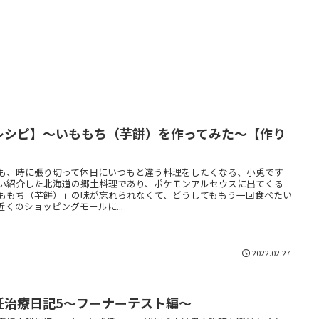
レシピ】〜いももち（芋餅）を作ってみた〜【作り
】
も、時に張り切って休日にいつもと違う料理をしたくなる、小兎です
い紹介した北海道の郷土料理であり、ポケモンアルセウスに出てくる
ももち（芋餅）」の味が忘れられなくて、どうしてももう一回食べたい
近くのショッピングモールに...
2022.02.27
妊治療日記5～フーナーテスト編～