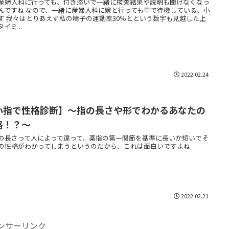
産婦人科に行っても、付き添いで一緒に検査結果や説明も聞けなくなっ
んですね なので、一緒に産婦人科に嫁と行っても車で待機している、小
す 我々はとりあえず私の精子の運動率30％とという数字も見越した上
イミ...
2022.02.24
小指で性格診断】〜指の長さや形でわかるあなたの
格！？〜
の長さって人によって違って、薬指の第一関節を基準に長いか短いでそ
の性格がわかってしまうというのだから、これは面白いですよね
2022.02.21
ンサーリンク