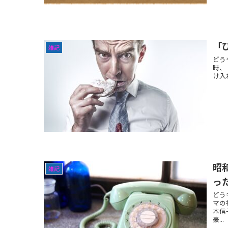
「
雑記
どう
時、
け入
昭
雑記
っ
どう
マの
本信
豪...