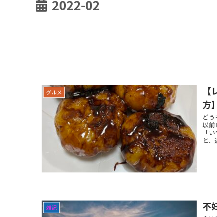
2022-02
【
グルメ
方
どう
以前
「い
と、
不
雑記