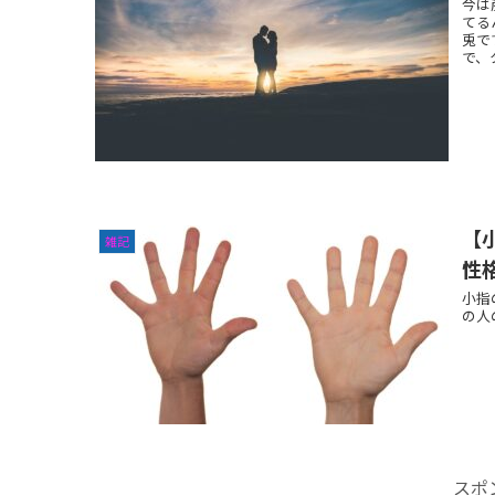
今は
てる
兎で
で、タ
【
雑記
性
小指
の人
スポ