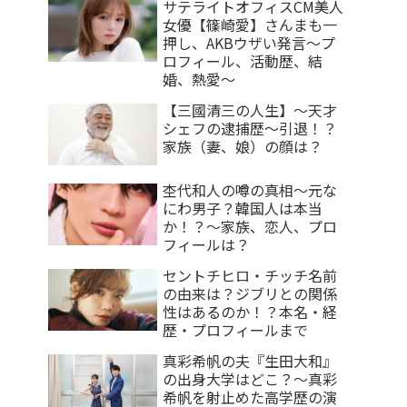
サテライトオフィスCM美人
女優【篠崎愛】さんまも一
押し、AKBウザい発言〜プ
ロフィール、活動歴、結
婚、熱愛〜
【三國清三の人生】〜天才
シェフの逮捕歴〜引退！？
家族（妻、娘）の顔は？
杢代和人の噂の真相〜元な
にわ男子？韓国人は本当
か！？〜家族、恋人、プロ
フィールは？
セントチヒロ・チッチ名前
の由来は？ジブリとの関係
性はあるのか！？本名・経
歴・プロフィールまで
真彩希帆の夫『生田大和』
の出身大学はどこ？〜真彩
希帆を射止めた高学歴の演