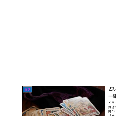
占
雑記
一
どう
好き
師の
せん 嫌