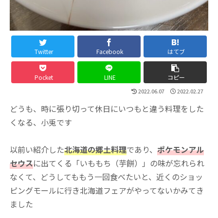
Twitter
Facebook
はてブ
Pocket
LINE
コピー
2022.06.07
2022.02.27
どうも、時に張り切って休日にいつもと違う料理をした
くなる、小兎です
以前い紹介した
北海道の郷土料理
であり、
ポケモンアル
セウス
に出てくる「いももち（芋餅）」の味が忘れられ
なくて、どうしてももう一回食べたいと、近くのショッ
ピングモールに行き北海道フェアがやってないかみてき
ました