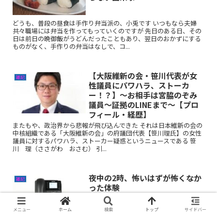
どうも、普段の昼食は手作り弁当派の、小兎です いつもなら夫婦
共々職場には弁当を作ってもっていくのですが 先日のある日、その
日は前日の晩御飯がうどんだったこともあり、翌日のおかずにする
ものがなく、手作りの弁当はなしで、コ...
【大阪維新の会・笹川代表が女
雑記
性議員にパワハラ、ストーカ
ー！？】〜お相手は宮脇のぞみ
議員〜証拠のLINEまで〜【プロ
フィール・経歴】
またもや、政治界から悲報が飛び込んできた それは日本維新の会の
中核組織である「大阪維新の会」の府議団代表【笹川理氏】の女性
議員に対するパワハラ、ストーカー疑惑というニュースである 笹
川 理（ささがわ おさむ） 引...
夜中の2時、怖いはずが怖くなか
雑記
った体験
メニュー
ホーム
検索
トップ
サイドバー