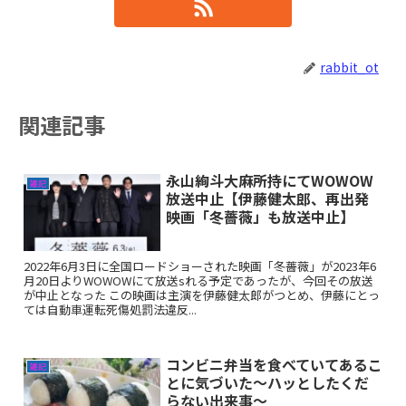
rabbit_ot
関連記事
永山絢斗大麻所持にてWOWOW
雑記
放送中止【伊藤健太郎、再出発
映画「冬薔薇」も放送中止】
2022年6月3日に全国ロードショーされた映画「冬薔薇」が2023年6
月20日よりWOWOWにて放送sれる予定であったが、今回その放送
が中止となった この映画は主演を伊藤健太郎がつとめ、伊藤にとっ
ては自動車運転死傷処罰法違反...
コンビニ弁当を食べていてあるこ
雑記
とに気づいた〜ハッとしたくだ
らない出来事〜