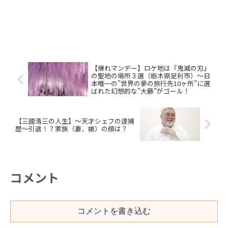
【帰れマンデー】ロケ地は『鬼滅の刃』
の聖地の場所３選（栃木県足利市）〜日
本唯一の”世界の夢の旅行先10ヶ所”に選
ばれた幻想的な”大藤”がゴール！
【三國清三の人生】〜天才シェフの逮捕
歴〜引退！？家族（妻、娘）の顔は？
コメント
コメントを書き込む