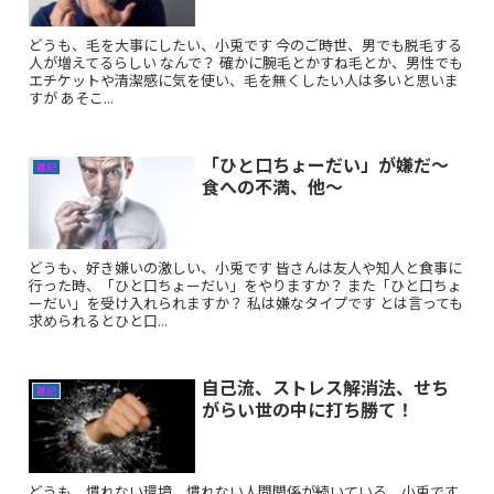
どうも、毛を大事にしたい、小兎です 今のご時世、男でも脱毛する
人が増えてるらしい なんで？ 確かに腕毛とかすね毛とか、男性でも
エチケットや清潔感に気を使い、毛を無くしたい人は多いと思いま
すが あそこ...
「ひと口ちょーだい」が嫌だ～
雑記
食への不満、他～
どうも、好き嫌いの激しい、小兎です 皆さんは友人や知人と食事に
行った時、「ひと口ちょーだい」をやりますか？ また「ひと口ちょ
ーだい」を受け入れられますか？ 私は嫌なタイプです とは言っても
求められるとひと口...
自己流、ストレス解消法、せち
雑記
がらい世の中に打ち勝て！
どうも、慣れない環境、慣れない人間関係が続いている、小兎です