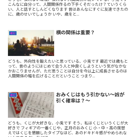
こんなに自分って、人間関係作るの下手くそだったけ？ていうくら
い、人と話すとしんどくなります 昔はあんなにすぐに友達できたの
に、歳のせいでしょうか いや、歳をと...
横の関係は重要？
雑記
どうも、外向性を鍛えたいと思っている、小兎です 最近では歳もと
って、昔のようにはじめて会う人と仲良くしようという気がなかな
かおこりませんが、ただ思うことは自分を今以上に成長させるのは
人間関係の幅を広げることだということ つまり...
おみくじはもう引かない〜凶が
雑記
引く確率は？〜
どうも、くじが大好きな、小兎です そう、私はくじというくじが大
好きで フィギアの一番くじや、正月のおみくじ 小・中・高の席替
えではくじを懇願したタイプなほど、あのドキドキ感がやめられな