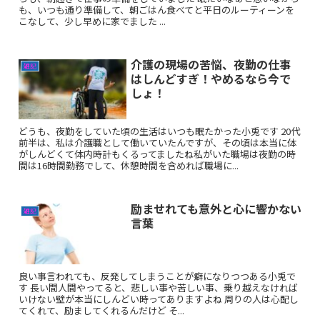
も、いつも通り準備して、朝ごはん食べてと平日のルーティーンを
こなして、少し早めに家でました ...
介護の現場の苦悩、夜勤の仕事
雑記
はしんどすぎ！やめるなら今で
しょ！
どうも、夜勤をしていた頃の生活はいつも眠たかった小兎です 20代
前半は、私は介護職として働いていたんですが、その頃は本当に体
がしんどくて体内時計もくるってましたね私がいた職場は夜勤の時
間は16時間勤務でして、休憩時間を含めれば職場に...
励ませれても意外と心に響かない
雑記
言葉
良い事言われても、反発してしまうことが癖になりつつある小兎で
す 長い間人間やってると、悲しい事や苦しい事、乗り越えなければ
いけない壁が本当にしんどい時ってありますよね 周りの人は心配し
てくれて、励ましてくれるんだけど そ...