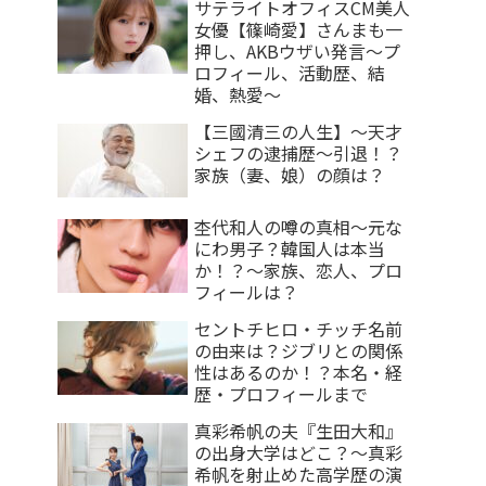
サテライトオフィスCM美人
女優【篠崎愛】さんまも一
押し、AKBウザい発言〜プ
ロフィール、活動歴、結
婚、熱愛〜
【三國清三の人生】〜天才
シェフの逮捕歴〜引退！？
家族（妻、娘）の顔は？
杢代和人の噂の真相〜元な
にわ男子？韓国人は本当
か！？〜家族、恋人、プロ
フィールは？
セントチヒロ・チッチ名前
の由来は？ジブリとの関係
性はあるのか！？本名・経
歴・プロフィールまで
真彩希帆の夫『生田大和』
の出身大学はどこ？〜真彩
希帆を射止めた高学歴の演