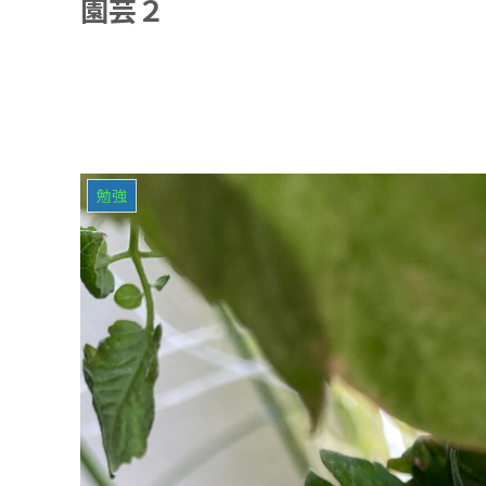
園芸２
勉強