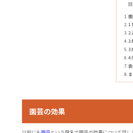
目
園
1
2
3
3
4
委
ま
園芸の効果
以前にも
園芸
という題名で園芸の効果について話し