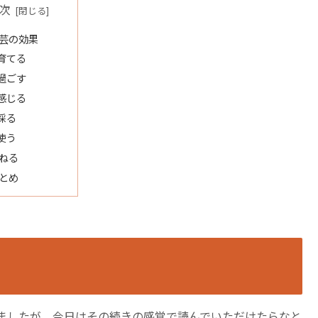
次
芸の効果
.育てる
.過ごす
.感じる
.採る
.使う
ねる
とめ
ましたが、今日はその続きの感覚で読んでいただけたらなと