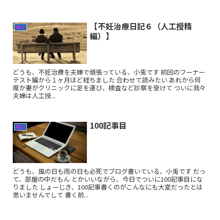
【不妊治療日記６（人工授精
雑記
編）】
どうも、不妊治療を夫婦で頑張っている、小兎です 前回のフーナー
テスト編から１ヶ月ほど経ちました 合わせて読みたい あれから何
度か妻がクリニックに足を運び、検査など診察を受けて ついに我々
夫婦は人工授...
100記事目
雑記
どうも、風の日も雨の日も必死でブログ書いている、小兎です だっ
て、部屋の中だもん とかいいながら、今日でついに100記事目にな
りました しょーじき、100記事書くのがこんなにも大変だったとは
思いませんでして 書く前...