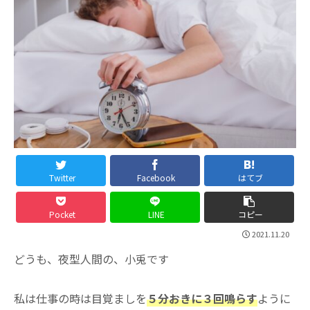
Twitter
Facebook
はてブ
Pocket
LINE
コピー
2021.11.20
どうも、夜型人間の、小兎です
私は仕事の時は目覚ましを
５分おきに３回鳴らす
ように