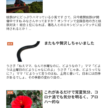
桃鉄GPにどっぷりハマっている小兎です さて、只今絶賛桃鉄GP開
催中ですね みなさんやってますか？ オンラインで全国各地の方と桃
鉄対決！ 総合１位になれば、著名人とのエキシビジョンマッチに招
待されるとか！ ...
またもや贅沢しちゃいました
娯楽
うさ子「ねえママ、なんで水曜なのに、どようなの？」 ママ「どよ
うは土曜日のどようじゃなにのよ」 うさ子「じゃあ、どようってな
に？」 ママ「どようって言うのはね、土用と書いて。日本には四季
があるでしょ、その季節の変わり目の...
これがあるだけで常夏気分、コ
娯楽
ロナ渦でも気分を明るく、アロ
ハ〜的な