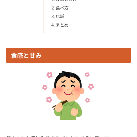
食べ方
店舗
まとめ
食感と甘み