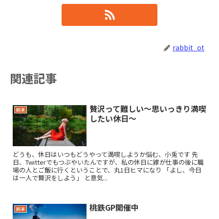
rabbit_ot
関連記事
贅沢って難しい〜思いっきり満喫
娯楽
したい休日〜
どうも、休日はいつもどうやって満喫しようか悩む、小兎です 先
日、Twitterでもつぶやいたんですが、私の休日に嫁が仕事の後に職
場の人とご飯に行くということで、丸1日ヒマになり 「よし、今日
は一人で贅沢をしよう」 と意気...
桃鉄GP開催中
娯楽