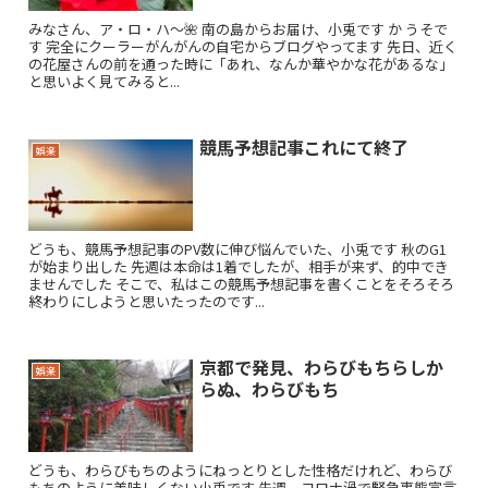
みなさん、ア・ロ・ハ〜🌺 南の島からお届け、小兎です か うそで
す 完全にクーラーがんがんの自宅からブログやってます 先日、近く
の花屋さんの前を通った時に「あれ、なんか華やかな花があるな」
と思いよく見てみると...
競馬予想記事これにて終了
娯楽
どうも、競馬予想記事のPV数に伸び悩んでいた、小兎です 秋のG1
が始まり出した 先週は本命は1着でしたが、相手が来ず、的中でき
ませんでした そこで、私はこの競馬予想記事を書くことをそろそろ
終わりにしようと思いたったのです...
京都で発見、わらびもちらしか
娯楽
らぬ、わらびもち
どうも、わらびもちのようにねっとりとした性格だけれど、わらび
もちのように美味しくない小兎です 先週、コロナ渦で緊急事態宣言