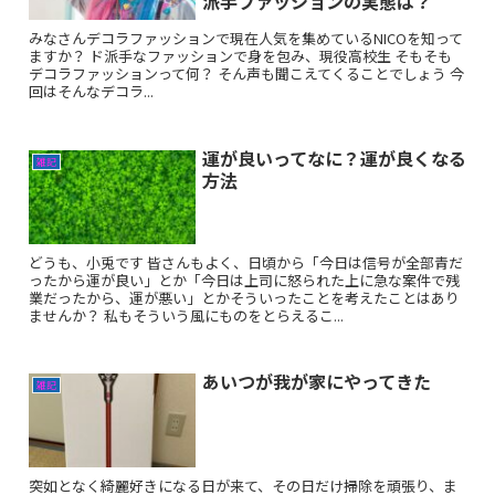
派手ファッションの実態は？
みなさんデコラファッションで現在人気を集めているNICOを知って
ますか？ ド派手なファッションで身を包み、現役高校生 そもそも
デコラファッションって何？ そん声も聞こえてくることでしょう 今
回はそんなデコラ...
運が良いってなに？運が良くなる
雑記
方法
どうも、小兎です 皆さんもよく、日頃から「今日は信号が全部青だ
ったから運が良い」とか「今日は上司に怒られた上に急な案件で残
業だったから、運が悪い」とかそういったことを考えたことはあり
ませんか？ 私もそういう風にものをとらえるこ...
あいつが我が家にやってきた
雑記
突如となく綺麗好きになる日が来て、その日だけ掃除を頑張り、ま