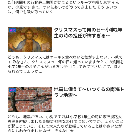
た何週間もの行動静止期間が始まるというループを繰り返す そん
な、小兎です さて、ついにあいつがやってきました そう あいつ
は、何でも吸い取っていく ...
クリスマスって何の日〜小学2年
雑記
生の時の担任が怖すぎる〜
どうも、クリスマスにはケーキを食べないと気がすまない、小兎で
す みなさん、クリスマスって何の日か知っていますか？ この質問を
小学2年生のお子さんがいる方は子供にしてみて下さい さて、答え
られるでしょうか ...
地震に備えて〜いつくるの南海ト
雑記
ラフ地震〜
どうも、地震が怖い、小兎です 私は小学校1年生の時に阪神淡路大
震災を経験しました 記憶が鮮明なわけではないですが、えらいこと
が起こっている、そして大人たちが動揺していることは小さいなが
らにもわかりました なぜ、そんなに大...